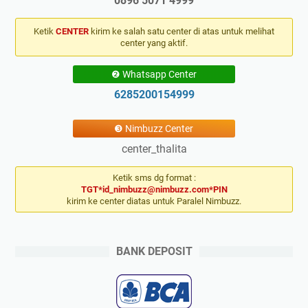
0896 5071 4999
Ketik
CENTER
kirim ke salah satu center di atas untuk melihat
center yang aktif.
❷ Whatsapp Center
6285200154999
❸ Nimbuzz Center
center_thalita
Ketik sms dg format :
TGT*id_nimbuzz@nimbuzz.com*PIN
kirim ke center diatas untuk Paralel Nimbuzz.
BANK DEPOSIT