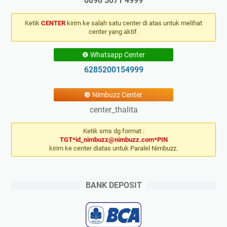
0896 5071 4999
Ketik
CENTER
kirim ke salah satu center di atas untuk melihat
center yang aktif.
❷ Whatsapp Center
6285200154999
❸ Nimbuzz Center
center_thalita
Ketik sms dg format :
TGT*id_nimbuzz@nimbuzz.com*PIN
kirim ke center diatas untuk Paralel Nimbuzz.
BANK DEPOSIT