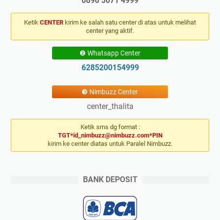
0896 5071 4999
Ketik
CENTER
kirim ke salah satu center di atas untuk melihat
center yang aktif.
❷ Whatsapp Center
6285200154999
❸ Nimbuzz Center
center_thalita
Ketik sms dg format :
TGT*id_nimbuzz@nimbuzz.com*PIN
kirim ke center diatas untuk Paralel Nimbuzz.
BANK DEPOSIT