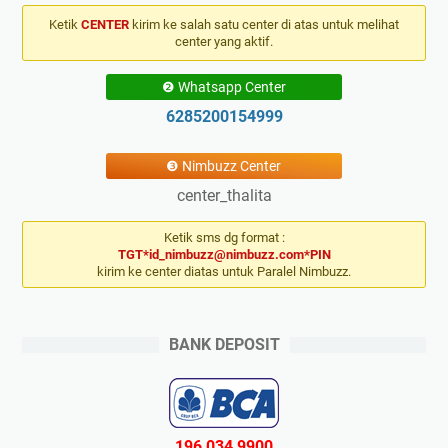
Ketik
CENTER
kirim ke salah satu center di atas untuk melihat
center yang aktif.
❷ Whatsapp Center
6285200154999
❸ Nimbuzz Center
center_thalita
Ketik sms dg format :
TGT*id_nimbuzz@nimbuzz.com*PIN
kirim ke center diatas untuk Paralel Nimbuzz.
BANK DEPOSIT
196 034 9900