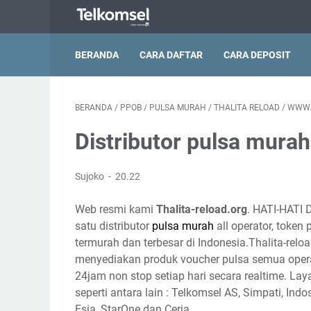
BERANDA
CARA DAFTAR
CARA DEPOSIT
BERANDA
/
PPOB
/
PULSA MURAH
/
THALITA RELOAD
/
WWW.
Distributor pulsa mur
Sujoko
20.22
Web resmi kami
Thalita-reload.org
. HATI-HATI 
satu distributor
pulsa murah
all operator, token
termurah dan terbesar di Indonesia.Thalita-reloa
menyediakan produk voucher pulsa semua opera
24jam non stop setiap hari secara realtime. Lay
seperti antara lain : Telkomsel AS, Simpati, Indo
Esia, StarOne dan Ceria.