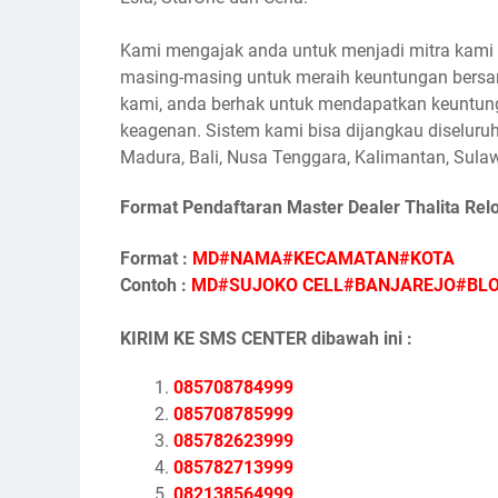
Kami mengajak anda untuk menjadi mitra kami s
masing-masing untuk meraih keuntungan bersam
kami, anda berhak untuk mendapatkan keuntunga
keagenan. Sistem kami bisa dijangkau diseluruh
Madura, Bali, Nusa Tenggara, Kalimantan, Sulaw
Format Pendaftaran Master Dealer Thalita Rel
Format :
MD#NAMA#KECAMATAN#KOTA
Contoh :
MD#SUJOKO CELL#BANJAREJO#BL
KIRIM KE SMS CENTER dibawah ini :
085708784999
085708785999
085782623999
085782713999
082138564999