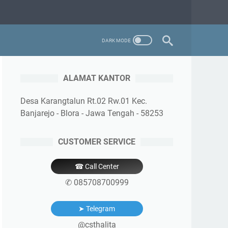
ALAMAT KANTOR
Desa Karangtalun Rt.02 Rw.01 Kec.
Banjarejo - Blora - Jawa Tengah - 58253
CUSTOMER SERVICE
☎ Call Center
✆ 085708700999
➤ Telegram
@csthalita