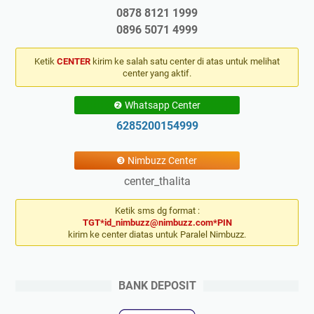
0878 8121 1999
0896 5071 4999
Ketik
CENTER
kirim ke salah satu center di atas untuk melihat
center yang aktif.
❷ Whatsapp Center
6285200154999
❸ Nimbuzz Center
center_thalita
Ketik sms dg format :
TGT*id_nimbuzz@nimbuzz.com*PIN
kirim ke center diatas untuk Paralel Nimbuzz.
BANK DEPOSIT