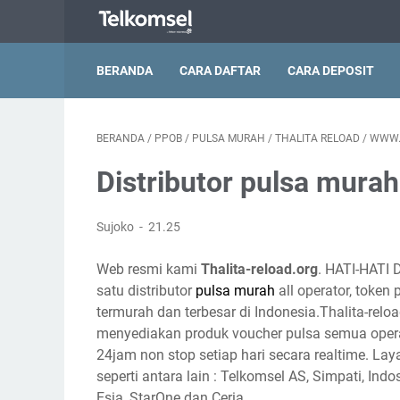
BERANDA
CARA DAFTAR
CARA DEPOSIT
BERANDA
/
PPOB
/
PULSA MURAH
/
THALITA RELOAD
/
WWW.
Distributor pulsa mura
Sujoko
21.25
Web resmi kami
Thalita-reload.org
. HATI-HATI 
satu distributor
pulsa murah
all operator, token
termurah dan terbesar di Indonesia.Thalita-reloa
menyediakan produk voucher pulsa semua opera
24jam non stop setiap hari secara realtime. Lay
seperti antara lain : Telkomsel AS, Simpati, Indo
Esia, StarOne dan Ceria.