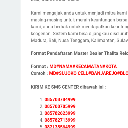
Kami mengajak anda untuk menjadi mitra kami s
masing-masing untuk meraih keuntungan bersam
kami, anda berhak untuk mendapatkan keuntunga
keagenan. Sistem kami bisa dijangkau diseluruh
Madura, Bali, Nusa Tenggara, Kalimantan, Sulaw
Format Pendaftaran Master Dealer Thalita Rel
Format :
MD#NAMA#KECAMATAN#KOTA
Contoh :
MD#SUJOKO CELL#BANJAREJO#BL
KIRIM KE SMS CENTER dibawah ini :
085708784999
085708785999
085782623999
085782713999
082138564999