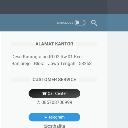
ALAMAT KANTOR
Desa Karangtalun Rt.02 Rw.01 Kec.
Banjarejo - Blora - Jawa Tengah - 58253
CUSTOMER SERVICE
☎ Call Center
✆ 085708700999
➤ Telegram
@csthalita