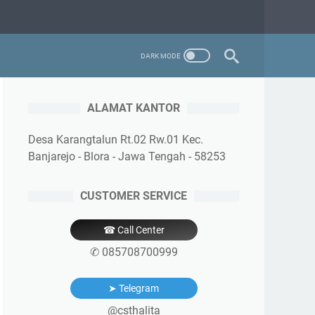
ALAMAT KANTOR
Desa Karangtalun Rt.02 Rw.01 Kec.
Banjarejo - Blora - Jawa Tengah - 58253
CUSTOMER SERVICE
☎ Call Center
✆ 085708700999
➤ Telegram
@csthalita