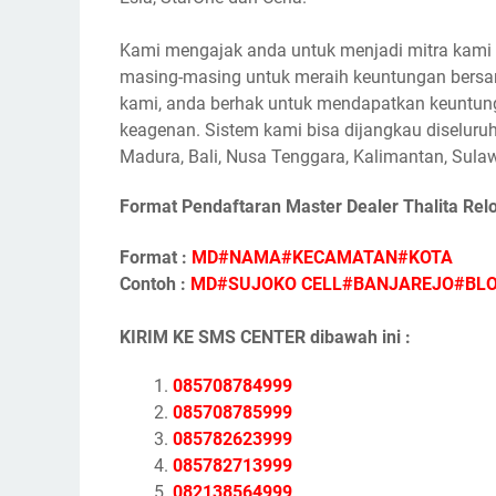
Kami mengajak anda untuk menjadi mitra kami s
masing-masing untuk meraih keuntungan bersam
kami, anda berhak untuk mendapatkan keuntunga
keagenan. Sistem kami bisa dijangkau diseluruh
Madura, Bali, Nusa Tenggara, Kalimantan, Sulaw
Format Pendaftaran Master Dealer Thalita Rel
Format :
MD#NAMA#KECAMATAN#KOTA
Contoh :
MD#SUJOKO CELL#BANJAREJO#BL
KIRIM KE SMS CENTER dibawah ini :
085708784999
085708785999
085782623999
085782713999
082138564999