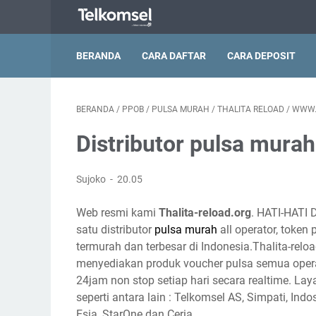
BERANDA
CARA DAFTAR
CARA DEPOSIT
BERANDA
/
PPOB
/
PULSA MURAH
/
THALITA RELOAD
/
WWW.
Distributor pulsa mura
Sujoko
20.05
Web resmi kami
Thalita-reload.org
. HATI-HATI 
satu distributor
pulsa murah
all operator, token
termurah dan terbesar di Indonesia.Thalita-reloa
menyediakan produk voucher pulsa semua opera
24jam non stop setiap hari secara realtime. Lay
seperti antara lain : Telkomsel AS, Simpati, Indo
Esia, StarOne dan Ceria.