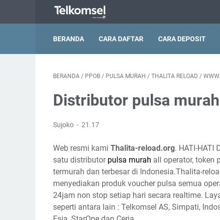
BERANDA
CARA DAFTAR
CARA DEPOSIT
BERANDA
/
PPOB
/
PULSA MURAH
/
THALITA RELOAD
/
WWW.
Distributor pulsa murah 
Sujoko
21.17
Web resmi kami
Thalita-reload.org
. HATI-HATI 
satu distributor
pulsa murah
all operator, token
termurah dan terbesar di Indonesia.Thalita-reloa
menyediakan produk voucher pulsa semua opera
24jam non stop setiap hari secara realtime. Lay
seperti antara lain : Telkomsel AS, Simpati, Indo
Esia, StarOne dan Ceria.