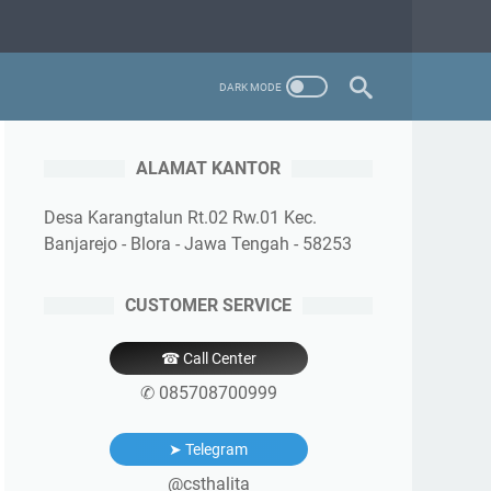
ALAMAT KANTOR
Desa Karangtalun Rt.02 Rw.01 Kec.
Banjarejo - Blora - Jawa Tengah - 58253
CUSTOMER SERVICE
☎ Call Center
✆ 085708700999
➤ Telegram
@csthalita