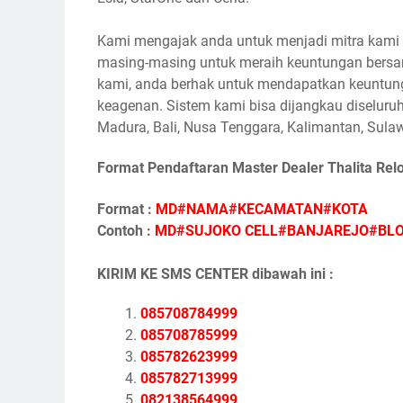
Kami mengajak anda untuk menjadi mitra kami s
masing-masing untuk meraih keuntungan bersam
kami, anda berhak untuk mendapatkan keuntunga
keagenan. Sistem kami bisa dijangkau diseluruh
Madura, Bali, Nusa Tenggara, Kalimantan, Sulaw
Format Pendaftaran Master Dealer Thalita Rel
Format :
MD#NAMA#KECAMATAN#KOTA
Contoh :
MD#SUJOKO CELL#BANJAREJO#BL
KIRIM KE SMS CENTER dibawah ini :
085708784999
085708785999
085782623999
085782713999
082138564999