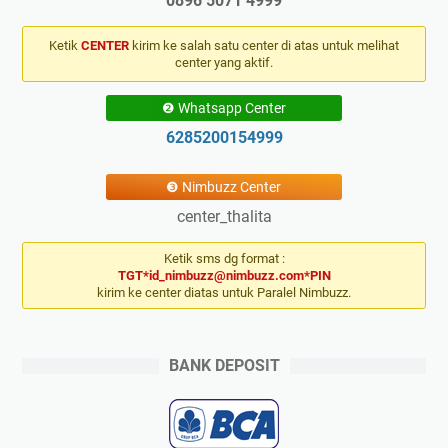
0896 5071 4999
Ketik
CENTER
kirim ke salah satu center di atas untuk melihat
center yang aktif.
❷ Whatsapp Center
6285200154999
❸ Nimbuzz Center
center_thalita
Ketik sms dg format :
TGT*id_nimbuzz@nimbuzz.com*PIN
kirim ke center diatas untuk Paralel Nimbuzz.
BANK DEPOSIT