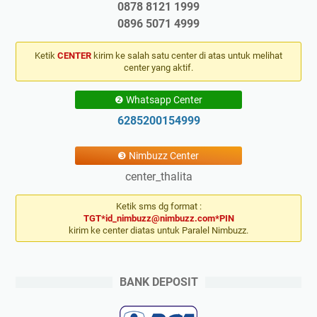
0878 8121 1999
0896 5071 4999
Ketik
CENTER
kirim ke salah satu center di atas untuk melihat
center yang aktif.
❷ Whatsapp Center
6285200154999
❸ Nimbuzz Center
center_thalita
Ketik sms dg format :
TGT*id_nimbuzz@nimbuzz.com*PIN
kirim ke center diatas untuk Paralel Nimbuzz.
BANK DEPOSIT