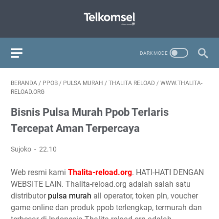
BERANDA
/
PPOB
/
PULSA MURAH
/
THALITA RELOAD
/
WWW.THALITA-
RELOAD.ORG
Bisnis Pulsa Murah Ppob Terlaris
Tercepat Aman Terpercaya
Sujoko
22.10
Web resmi kami
Thalita-reload.org
. HATI-HATI DENGAN
WEBSITE LAIN. Thalita-reload.org adalah salah satu
distributor
pulsa murah
all operator, token pln, voucher
game online dan produk ppob terlengkap, termurah dan