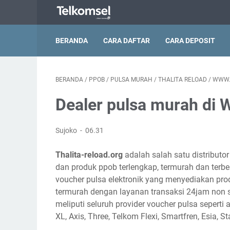
BERANDA
CARA DAFTAR
CARA DEPOSIT
BERANDA
/
PPOB
/
PULSA MURAH
/
THALITA RELOAD
/
WWW.
Dealer pulsa murah di 
Sujoko
06.31
Thalita-reload.org
adalah salah satu distributo
dan produk ppob terlengkap, termurah dan terbes
voucher pulsa elektronik yang menyediakan pro
termurah dengan layanan transaksi 24jam non s
meliputi seluruh provider voucher pulsa seperti a
XL, Axis, Three, Telkom Flexi, Smartfren, Esia, S