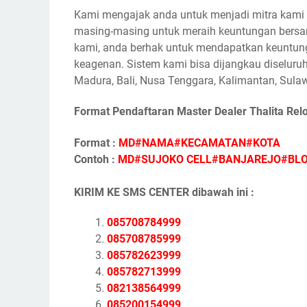
Kami mengajak anda untuk menjadi mitra kami s
masing-masing untuk meraih keuntungan bersam
kami, anda berhak untuk mendapatkan keuntunga
keagenan. Sistem kami bisa dijangkau diseluruh
Madura, Bali, Nusa Tenggara, Kalimantan, Sulaw
Format Pendaftaran Master Dealer Thalita Rel
Format :
MD#NAMA#KECAMATAN#KOTA
Contoh :
MD#SUJOKO CELL#BANJAREJO#BL
KIRIM KE SMS CENTER dibawah ini :
085708784999
085708785999
085782623999
085782713999
082138564999
085200154999