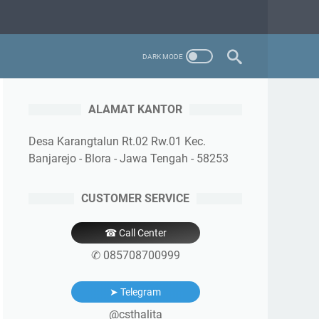
ALAMAT KANTOR
Desa Karangtalun Rt.02 Rw.01 Kec.
Banjarejo - Blora - Jawa Tengah - 58253
CUSTOMER SERVICE
☎ Call Center
✆ 085708700999
➤ Telegram
@csthalita