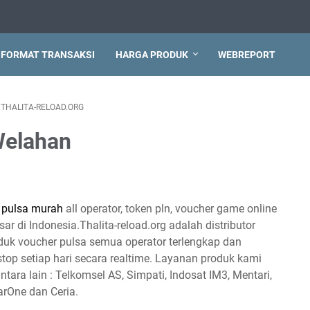
FORMAT TRANSAKSI
HARGA PRODUK
WEBREPORT
THALITA-RELOAD.ORG
Welahan
r
pulsa murah
all operator, token pln, voucher game online
ar di Indonesia.Thalita-reload.org adalah distributor
duk voucher pulsa semua operator terlengkap dan
top setiap hari secara realtime. Layanan produk kami
ntara lain : Telkomsel AS, Simpati, Indosat IM3, Mentari,
tarOne dan Ceria.