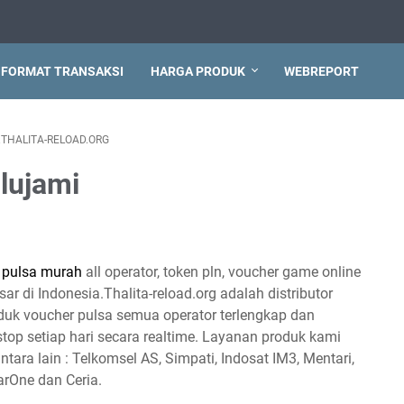
FORMAT TRANSAKSI
HARGA PRODUK
WEBREPORT
THALITA-RELOAD.ORG
lujami
r
pulsa murah
all operator, token pln, voucher game online
ar di Indonesia.Thalita-reload.org adalah distributor
duk voucher pulsa semua operator terlengkap dan
top setiap hari secara realtime. Layanan produk kami
ntara lain : Telkomsel AS, Simpati, Indosat IM3, Mentari,
tarOne dan Ceria.