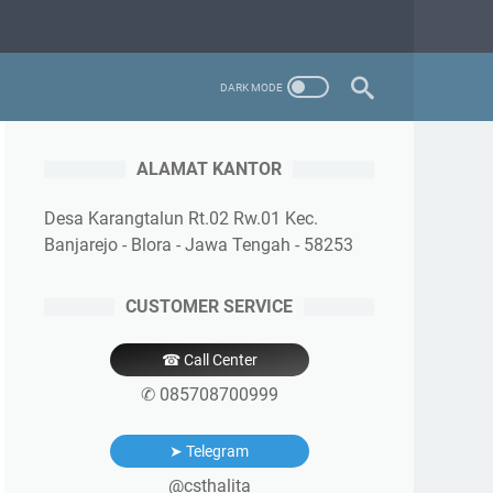
ALAMAT KANTOR
Desa Karangtalun Rt.02 Rw.01 Kec.
Banjarejo - Blora - Jawa Tengah - 58253
CUSTOMER SERVICE
☎ Call Center
✆ 085708700999
➤ Telegram
@csthalita