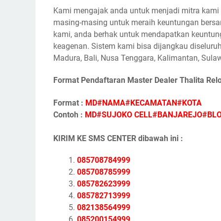
Kami mengajak anda untuk menjadi mitra kami s
masing-masing untuk meraih keuntungan bersam
kami, anda berhak untuk mendapatkan keuntunga
keagenan. Sistem kami bisa dijangkau diseluruh
Madura, Bali, Nusa Tenggara, Kalimantan, Sulaw
Format Pendaftaran Master Dealer Thalita Rel
Format :
MD#NAMA#KECAMATAN#KOTA
Contoh :
MD#SUJOKO CELL#BANJAREJO#BL
KIRIM KE SMS CENTER dibawah ini :
085708784999
085708785999
085782623999
085782713999
082138564999
085200154999