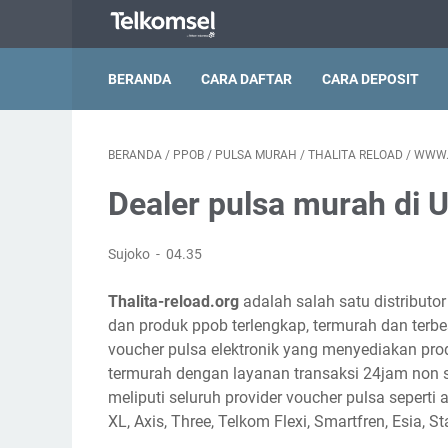
BERANDA
CARA DAFTAR
CARA DEPOSIT
BERANDA
/
PPOB
/
PULSA MURAH
/
THALITA RELOAD
/
WWW.
Dealer pulsa murah di U
Sujoko
04.35
Thalita-reload.org
adalah salah satu distributo
dan produk ppob terlengkap, termurah dan terbes
voucher pulsa elektronik yang menyediakan pro
termurah dengan layanan transaksi 24jam non s
meliputi seluruh provider voucher pulsa seperti a
XL, Axis, Three, Telkom Flexi, Smartfren, Esia, S