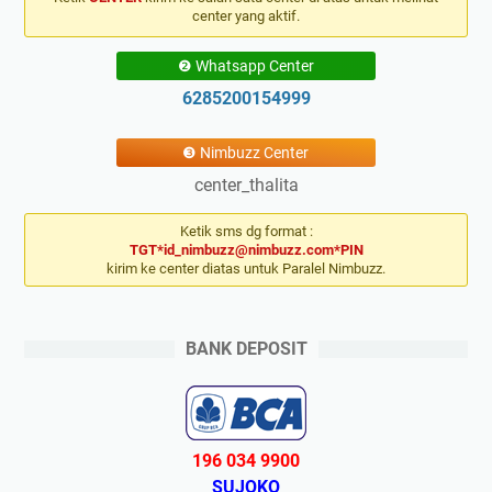
center yang aktif.
❷ Whatsapp Center
6285200154999
❸ Nimbuzz Center
center_thalita
Ketik sms dg format :
TGT*id_nimbuzz@nimbuzz.com*PIN
kirim ke center diatas untuk Paralel Nimbuzz.
BANK DEPOSIT
196 034 9900
SUJOKO