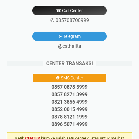
☎ Call Center
✆ 085708700999
➤ Telegram
@csthalita
CENTER TRANSAKSI
❶ SMS Center
0857 0878 5999
0857 8271 3999
0821 3856 4999
0852 0015 4999
0878 8121 1999
0896 5071 4999
Ketik
CENTER
kirim ke salah satu center di atas untuk melihat