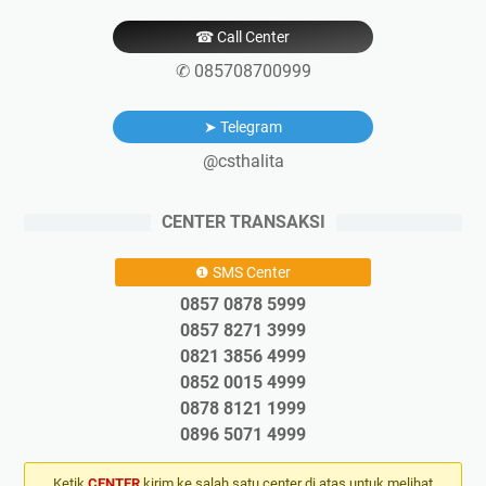
☎ Call Center
✆ 085708700999
➤ Telegram
@csthalita
CENTER TRANSAKSI
❶ SMS Center
0857 0878 5999
0857 8271 3999
0821 3856 4999
0852 0015 4999
0878 8121 1999
0896 5071 4999
Ketik
CENTER
kirim ke salah satu center di atas untuk melihat