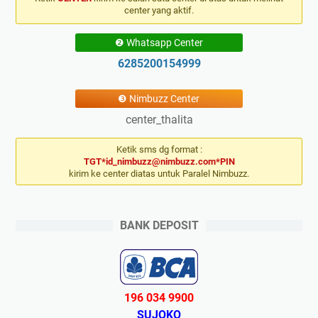
center yang aktif.
❷ Whatsapp Center
6285200154999
❸ Nimbuzz Center
center_thalita
Ketik sms dg format :
TGT*id_nimbuzz@nimbuzz.com*PIN
kirim ke center diatas untuk Paralel Nimbuzz.
BANK DEPOSIT
196 034 9900
SUJOKO