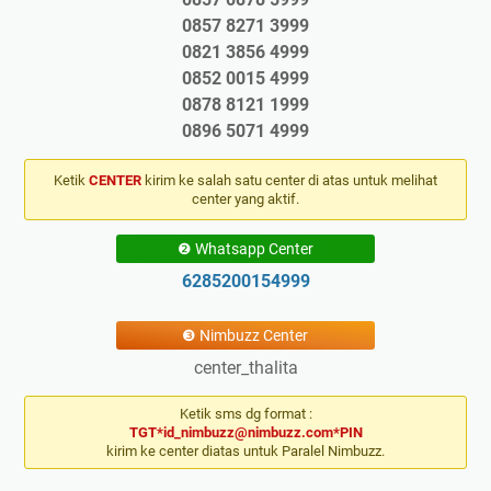
0857 8271 3999
0821 3856 4999
0852 0015 4999
0878 8121 1999
0896 5071 4999
Ketik
CENTER
kirim ke salah satu center di atas untuk melihat
center yang aktif.
❷ Whatsapp Center
6285200154999
❸ Nimbuzz Center
center_thalita
Ketik sms dg format :
TGT*id_nimbuzz@nimbuzz.com*PIN
kirim ke center diatas untuk Paralel Nimbuzz.