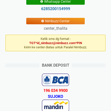
❷ Whatsapp Center
6285200154999
❸ Nimbuzz Center
center_thalita
Ketik sms dg format :
TGT*id_nimbuzz@nimbuzz.com*PIN
kirim ke center diatas untuk Paralel Nimbuzz.
BANK DEPOSIT
196 034 9900
SUJOKO