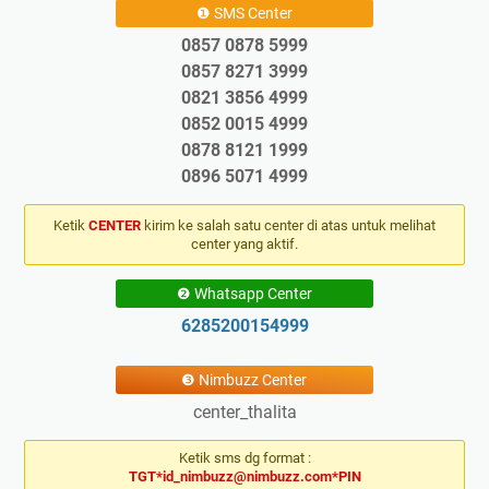
❶ SMS Center
0857 0878 5999
0857 8271 3999
0821 3856 4999
0852 0015 4999
0878 8121 1999
0896 5071 4999
Ketik
CENTER
kirim ke salah satu center di atas untuk melihat
center yang aktif.
❷ Whatsapp Center
6285200154999
❸ Nimbuzz Center
center_thalita
Ketik sms dg format :
TGT*id_nimbuzz@nimbuzz.com*PIN