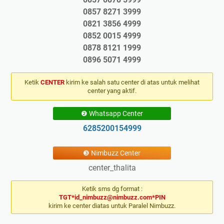
0857 8271 3999
0821 3856 4999
0852 0015 4999
0878 8121 1999
0896 5071 4999
Ketik
CENTER
kirim ke salah satu center di atas untuk melihat
center yang aktif.
❷ Whatsapp Center
6285200154999
❸ Nimbuzz Center
center_thalita
Ketik sms dg format :
TGT*id_nimbuzz@nimbuzz.com*PIN
kirim ke center diatas untuk Paralel Nimbuzz.