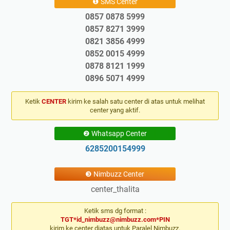
❶ SMS Center
0857 0878 5999
0857 8271 3999
0821 3856 4999
0852 0015 4999
0878 8121 1999
0896 5071 4999
Ketik
CENTER
kirim ke salah satu center di atas untuk melihat
center yang aktif.
❷ Whatsapp Center
6285200154999
❸ Nimbuzz Center
center_thalita
Ketik sms dg format :
TGT*id_nimbuzz@nimbuzz.com*PIN
kirim ke center diatas untuk Paralel Nimbuzz.