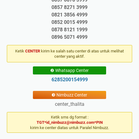
0857 8271 3999
0821 3856 4999
0852 0015 4999
0878 8121 1999
0896 5071 4999
Ketik
CENTER
kirim ke salah satu center di atas untuk melihat
center yang aktif.
❷ Whatsapp Center
6285200154999
❸ Nimbuzz Center
center_thalita
Ketik sms dg format :
TGT*id_nimbuzz@nimbuzz.com*PIN
kirim ke center diatas untuk Paralel Nimbuzz.