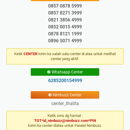
0857 0878 5999
0857 8271 3999
0821 3856 4999
0852 0015 4999
0878 8121 1999
0896 5071 4999
Ketik
CENTER
kirim ke salah satu center di atas untuk melihat
center yang aktif.
❷ Whatsapp Center
6285200154999
❸ Nimbuzz Center
center_thalita
Ketik sms dg format :
TGT*id_nimbuzz@nimbuzz.com*PIN
kirim ke center diatas untuk Paralel Nimbuzz.