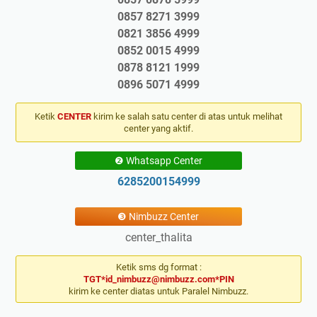
0857 8271 3999
0821 3856 4999
0852 0015 4999
0878 8121 1999
0896 5071 4999
Ketik
CENTER
kirim ke salah satu center di atas untuk melihat
center yang aktif.
❷ Whatsapp Center
6285200154999
❸ Nimbuzz Center
center_thalita
Ketik sms dg format :
TGT*id_nimbuzz@nimbuzz.com*PIN
kirim ke center diatas untuk Paralel Nimbuzz.