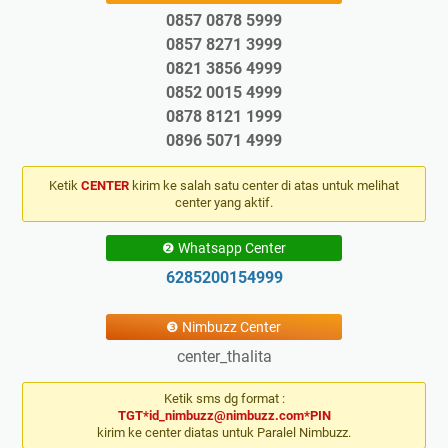
0857 0878 5999
0857 8271 3999
0821 3856 4999
0852 0015 4999
0878 8121 1999
0896 5071 4999
Ketik
CENTER
kirim ke salah satu center di atas untuk melihat
center yang aktif.
❷ Whatsapp Center
6285200154999
❸ Nimbuzz Center
center_thalita
Ketik sms dg format :
TGT*id_nimbuzz@nimbuzz.com*PIN
kirim ke center diatas untuk Paralel Nimbuzz.