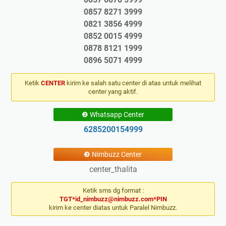
0857 8271 3999
0821 3856 4999
0852 0015 4999
0878 8121 1999
0896 5071 4999
Ketik
CENTER
kirim ke salah satu center di atas untuk melihat
center yang aktif.
❷ Whatsapp Center
6285200154999
❸ Nimbuzz Center
center_thalita
Ketik sms dg format :
TGT*id_nimbuzz@nimbuzz.com*PIN
kirim ke center diatas untuk Paralel Nimbuzz.