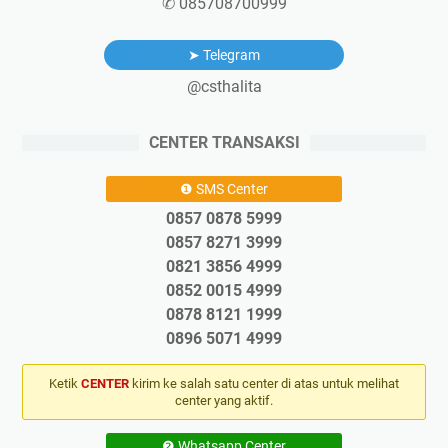
✆ 085708700999
➤ Telegram
@csthalita
CENTER TRANSAKSI
❶ SMS Center
0857 0878 5999
0857 8271 3999
0821 3856 4999
0852 0015 4999
0878 8121 1999
0896 5071 4999
Ketik
CENTER
kirim ke salah satu center di atas untuk melihat
center yang aktif.
❷ Whatsapp Center