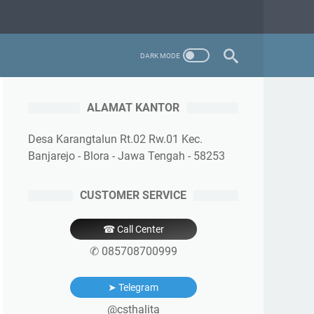
ALAMAT KANTOR
Desa Karangtalun Rt.02 Rw.01 Kec.
Banjarejo - Blora - Jawa Tengah - 58253
CUSTOMER SERVICE
☎ Call Center
✆ 085708700999
➤ Telegram
@csthalita