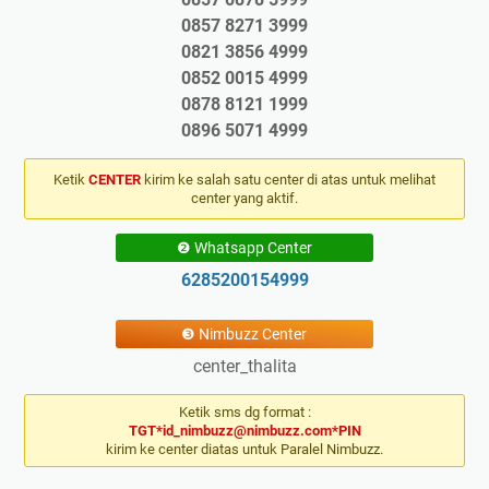
0857 8271 3999
0821 3856 4999
0852 0015 4999
0878 8121 1999
0896 5071 4999
Ketik
CENTER
kirim ke salah satu center di atas untuk melihat
center yang aktif.
❷ Whatsapp Center
6285200154999
❸ Nimbuzz Center
center_thalita
Ketik sms dg format :
TGT*id_nimbuzz@nimbuzz.com*PIN
kirim ke center diatas untuk Paralel Nimbuzz.