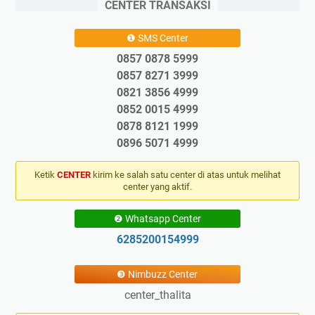
CENTER TRANSAKSI
❶ SMS Center
0857 0878 5999
0857 8271 3999
0821 3856 4999
0852 0015 4999
0878 8121 1999
0896 5071 4999
Ketik
CENTER
kirim ke salah satu center di atas untuk melihat
center yang aktif.
❷ Whatsapp Center
6285200154999
❸ Nimbuzz Center
center_thalita