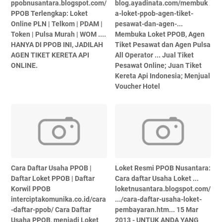
ppobnusantara.blogspot.com/‎
blog.ayadinata.com/membuk
PPOB Terlengkap: Loket
a-loket-ppob-agen-tiket-
Online PLN | Telkom | PDAM |
pesawat-dan-agen-...‎
Token | Pulsa Murah | WOM ....
Membuka Loket PPOB, Agen
HANYA DI PPOB INI, JADILAH
Tiket Pesawat dan Agen Pulsa
AGEN TIKET KERETA API
All Operator ... Jual Tiket
ONLINE.
Pesawat Online; Juan Tiket
Kereta Api Indonesia; Menjual
Voucher Hotel
Cara Daftar Usaha PPOB |
Loket Resmi PPOB Nusantara:
Daftar Loket PPOB | Daftar
Cara daftar Usaha Loket ...
Korwil PPOB
loketnusantara.blogspot.com/
interciptakomunika.co.id/cara
.../cara-daftar-usaha-loket-
-daftar-ppob/‎ Cara Daftar
pembayaran.htm...‎ 15 Mar
Usaha PPOB, menjadi Loket
2013 - UNTUK ANDA YANG