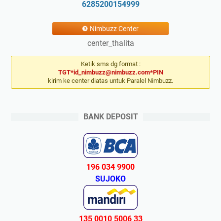
6285200154999
❸ Nimbuzz Center
center_thalita
Ketik sms dg format :
TGT*id_nimbuzz@nimbuzz.com*PIN
kirim ke center diatas untuk Paralel Nimbuzz.
BANK DEPOSIT
196 034 9900
SUJOKO
135 0010 5006 33